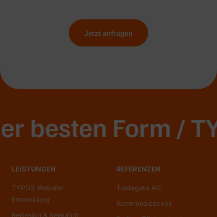
Jetzt anfragen
 besten Form / TYP
LEISTUNGEN
REFERENZEN
TYPO3 Website-
Tradegate AG
Entwicklung
Kommunalcockpit
Redesign & Relaunch